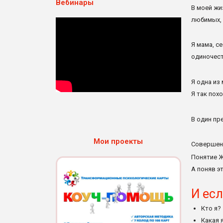
Вебинары
В моей жи
любимых, 
Я мама, с
одиночес
Я одна из
Я так пох
В один пр
Мои проекты
Совершенн
Понятие Ж
А поняв эт
И есл
Кто я?
Какая 