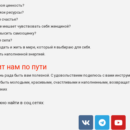
моя ценность?
мои ресурсы?
е счастье?
е мешает чувствовать себя женщиной?
высить самооценку?
я сила?
здать и жить в мире, который я выбираю для себя.
ть наполненной энергией.
т нам по пути
ень рада быть вам полезной. С удовольствием поделюсь с вами инстру
быть молодыми, красивыми, счастливыми и наполненными, возвращать 
зких
но найти в соц.сетях:
V
T
Y
k
e
o