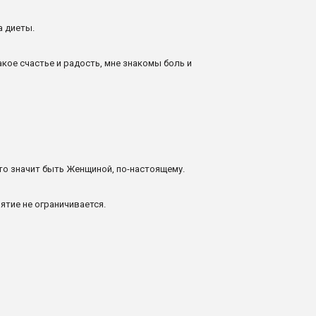
а диеты.
акое счастье и радость, мне знакомы боль и
 это значит быть Женщиной, по-настоящему.
ятие не ограничивается.