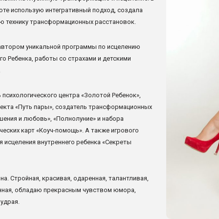
оте использую интегративный подход, создала
ю технику трансформационных расстановок.
автором уникальной программы по исцелению
го Ребенка, работы со страхами и детскими
.
 психологического центра «Золотой Ребенок»,
екта «Путь пары», создатель трансформационных
шения и любовь», «Полнолуние» и набора
еских карт «Коуч-помощь». А также игрового
я исцеления внутреннего ребенка «Секреты
на. Стройная, красивая, одаренная, талантливая,
нная, обладаю прекрасным чувством юмора,
мудрая.