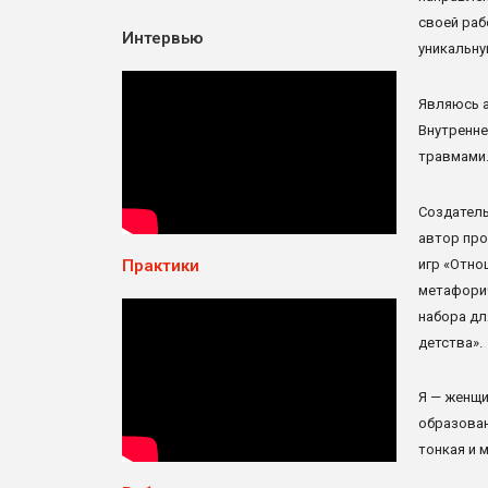
своей раб
Интервью
уникальну
Являюсь 
Внутренне
травмами
Создатель
автор про
игр «Отно
Практики
метафорич
набора дл
детства».
Я — женщи
образова
тонкая и 