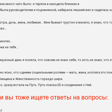
зни много чего было: я теряла и находила близких и
была руководителем и подчиненной, набирала лишний вес и садилась н
естра, дочь, жена, любимая… Мне бывает грустно и весело, я знаю, что т
тво…
 многих…
ожа на тебя…
екрасный день я поняла, что совсем не знаю себя, то есть не знаю, что
о ясно, что одними социальными ролями — мать, жена, коллега это пон
енщина и Женственность гораздо шире.
о, сразу встала на Путь. Путь поиска ЕЕ и соединения с Ней.
и вы тоже ищете ответы на вопросы:
я?