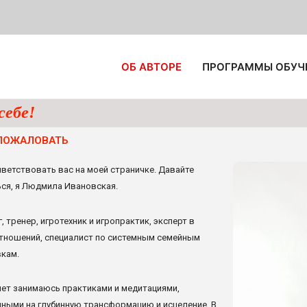
ОБ АВТОРЕ
ПРОГРАММЫ ОБУЧ
себе!
ПОЖАЛОВАТЬ
иветствовать вас на моей страничке. Давайте
ся, я Людмила Ивановская.
, тренер, игротехник и игропрактик, эксперт в
тношений, специалист по системным семейным
кам.
лет занимаюсь практиками и медитациями,
ными на глубинную трансформацию и исцеление. В