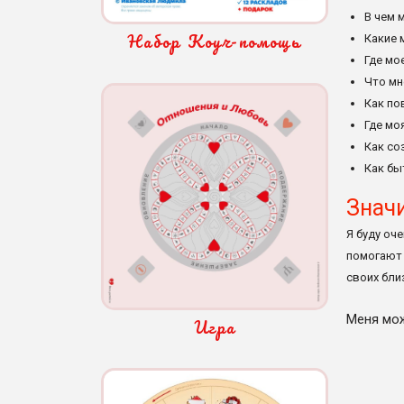
В чем 
Набор Коуч-помощь
Какие 
Где мо
Что мн
Как по
Где мо
Как со
Как бы
Значи
Я буду оч
помогают 
своих бли
Меня мож
Игра