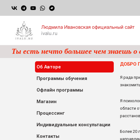
Перейти
к
содержимому
Людмила Ивановская официальный сайт
ivalu.ru
Ты есть нечто большее чем знаешь о 
ДОБРО 
Об Авторе
Я рада пр
Программы обучения
знакомить
Офлайн программы
Я психолог
Магазин
области о
Процессинг
расстанов
Индивидуальные консультации
Более 20 
Контакты
направлен