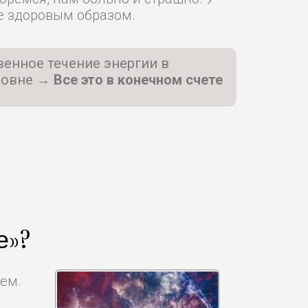
ее здоровым образом.
венное течение энергии в
ровне →
Все это в конечном счете
е»?
ием.