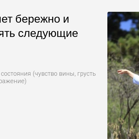
ет бережно и
ять следующие
остояния (чувство вины, грусть
дражение)
х