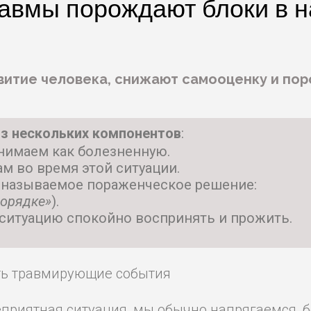
равмы порождают блоки в 
витие человека, снижают самооценку и пор
из нескольких компонентов
:
нимаем как болезненную.
ам во время этой ситуации.
к называемое пораженческое решение:
порядке»
).
у ситуацию спокойно воспринять и прожить.
ать травмирующие события
еприятная ситуация, мы обычно напрягаемся, б