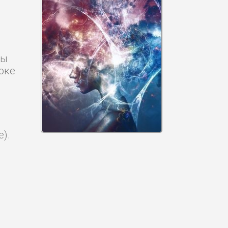
мы
оке
).