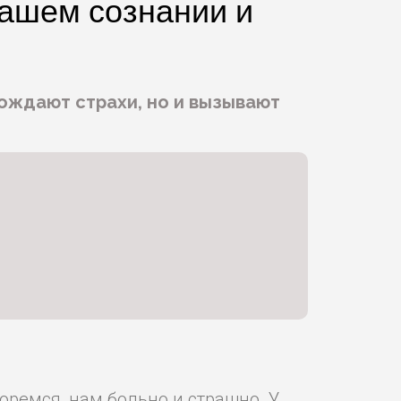
нашем сознании и
ождают страхи, но и вызывают
оремся, нам больно и страшно. У